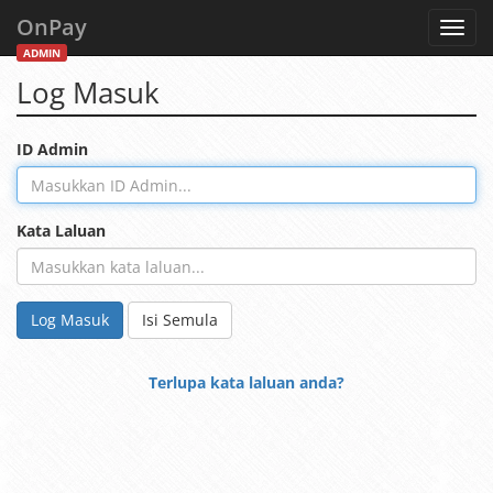
OnPay
Toggl
navig
ADMIN
Log Masuk
ID Admin
Kata Laluan
Log Masuk
Isi Semula
Terlupa kata laluan anda?